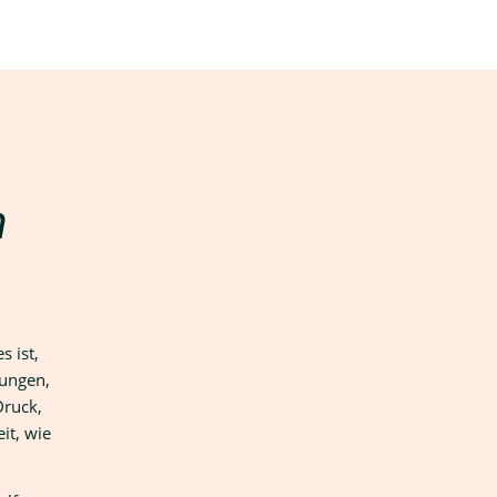
n
s ist,
rungen,
Druck,
it, wie