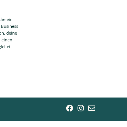
che ein
 Business
on, deine
 einen
leitet