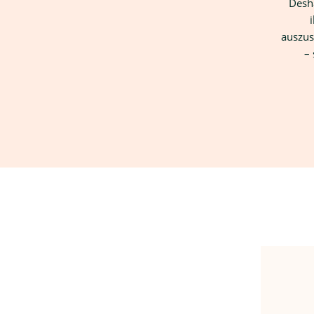
Desh
auszus
– 