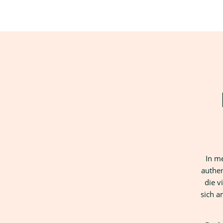
In me
authen
die v
sich a